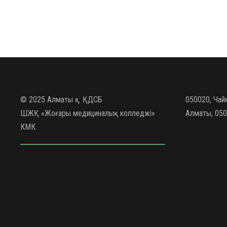
© 2025 Алматы қ. ҚДСБ
050020, Чай
ШЖҚ «Жоғары медициналық колледжі»
Алматы, 050
КМК