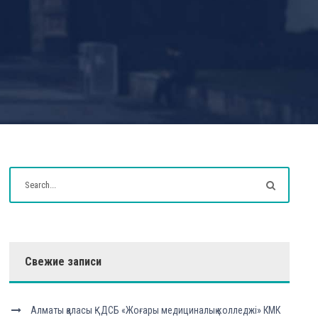
Свежие записи
Алматы қаласы ҚДСБ «Жоғары медициналық колледжі» КМК