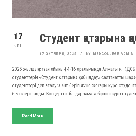
Студент қатарына қ
17
ОКТ
17 ОКТЯБРЯ, 2025
BY
MEDCOLLEGE ADMIN
2025 жылдың қазан айының 14-16 аралығында Алматы қ. ҚД
студенттерін «Студент қатарына қабылдау» салтанатты шарас
студенттері деп аталуға ант беріп және жоғары курс студент
белгілерін алды. Концерттік бағдарламаға бірінші курс студ
Read More