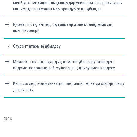
мен Чунхэ медициналық ғылымдар университеті арасындағы
ынтымақтастық туралы меморандумға қол қойылды
Құрметті студенттер, оқытушылар және колледжіміздің
қызметкерлері!
Студент қатарына қабылдау
Мемлекеттік органдардың қызметін үйлестіру жөніндегі
ведомствоаралық штаб мүшелерінің қатысуымен кездесу
Келіссөздер, коммуникация, медиация және дауларды шешу
дағдылары
жоқ