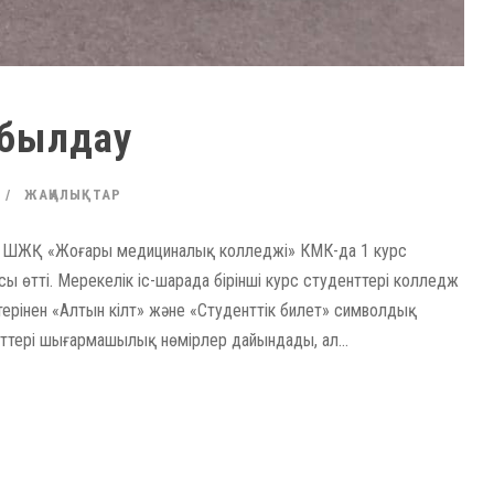
абылдау
ЖАҢАЛЫҚТАР
СБ ШЖҚ «Жоғары медициналық колледжі» КМК-да 1 курс
ы өтті. Мерекелік іс-шарада бірінші курс студенттері колледж
терінен «Алтын кілт» және «Студенттік билет» символдық
енттері шығармашылық нөмірлер дайындады, ал...