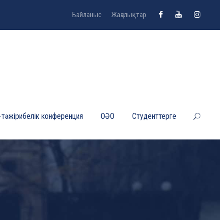
Байланыс
Жаңалықтар
-тәжірибелік конференция
ОӘО
Студенттерге