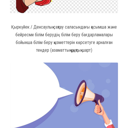
Қыркүйек / Денсаулық сақтау саласындағы қосымша және
бейресми білім берудің білім беру бағдарламалары
бойынша білім беру қызметтерін көрсетуге арналған
тендер (азаматтық-құқықтық шарт)