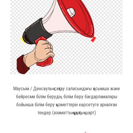
Маусым / Денсаулық сақтау саласындағы қосымша және
бейресми білім берудің білім беру бағдарламалары
бойынша білім беру қызметтерін көрсетуге арналған
тендер (азаматтық-құқықтық шарт)