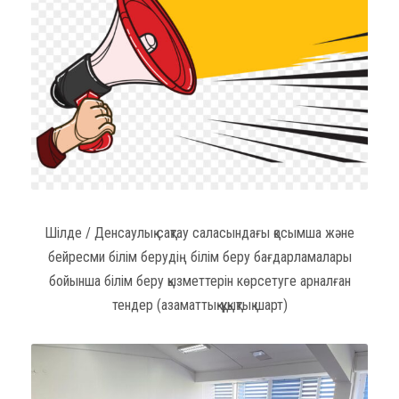
Шілде / Денсаулық сақтау саласындағы қосымша және
бейресми білім берудің білім беру бағдарламалары
бойынша білім беру қызметтерін көрсетуге арналған
тендер (азаматтық-құқықтық шарт)