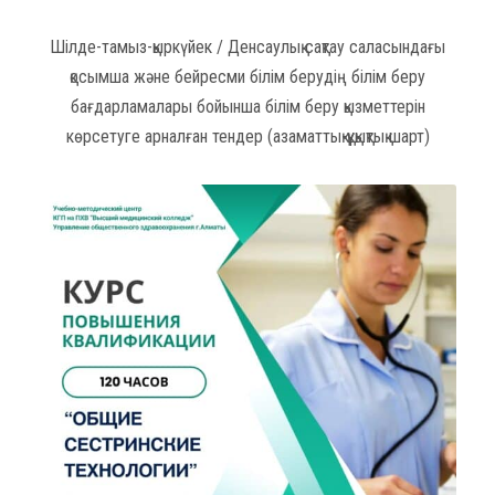
Шілде-тамыз-қыркүйек / Денсаулық сақтау саласындағы
қосымша және бейресми білім берудің білім беру
бағдарламалары бойынша білім беру қызметтерін
көрсетуге арналған тендер (азаматтық-құқықтық шарт)