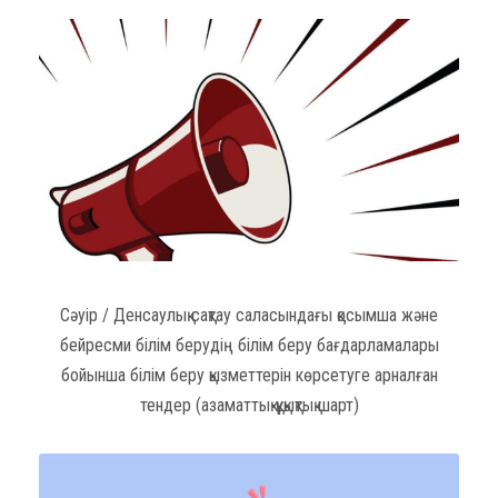
Сәуір / Денсаулық сақтау саласындағы қосымша және
бейресми білім берудің білім беру бағдарламалары
бойынша білім беру қызметтерін көрсетуге арналған
тендер (азаматтық-құқықтық шарт)