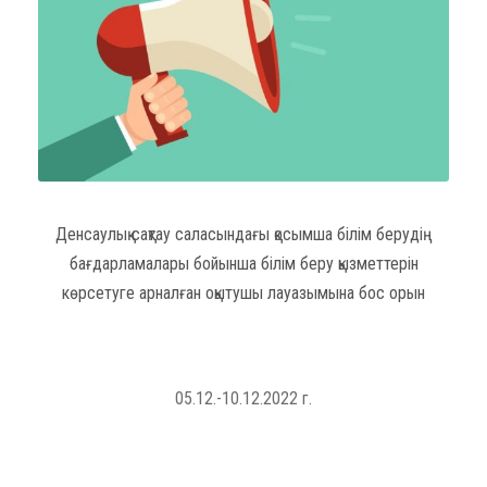
Денсаулық сақтау саласындағы қосымша білім берудің
бағдарламалары бойынша білім беру қызметтерін
көрсетуге арналған оқытушы лауазымына бос орын
05.12.-10.12.2022 г.