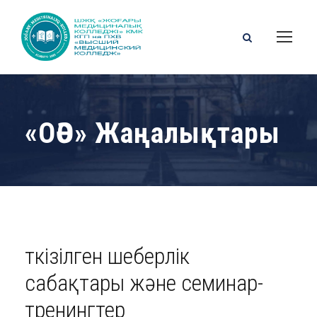
«ОӘО» Жаңалықтары
Өткізілген шеберлік
сабақтары және семинар-
тренингтер