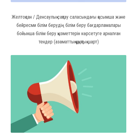
Желтоқсан / Денсаулық сақтау саласындағы қосымша және
бейресми білім берудің білім беру бағдарламалары
бойынша білім беру қызметтерін көрсетуге арналған
тендер (азаматтық-құқықтық шарт)