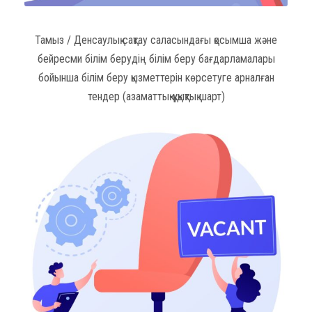
Тамыз / Денсаулық сақтау саласындағы қосымша және
бейресми білім берудің білім беру бағдарламалары
бойынша білім беру қызметтерін көрсетуге арналған
тендер (азаматтық-құқықтық шарт)