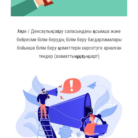
Ақпан / Денсаулық сақтау саласындағы қосымша және
бейресми білім берудің білім беру бағдарламалары
бойынша білім беру қызметтерін көрсетуге арналған
тендер (азаматтық-құқықтық шарт)