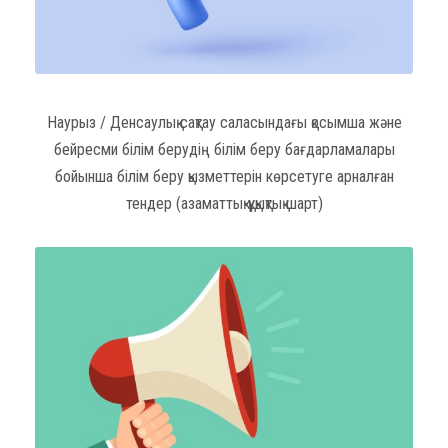
Наурыз / Денсаулық сақтау саласындағы қосымша және
бейресми білім берудің білім беру бағдарламалары
бойынша білім беру қызметтерін көрсетуге арналған
тендер (азаматтық-құқықтық шарт)