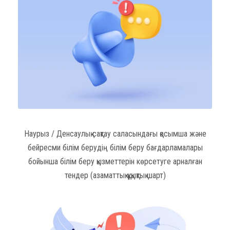
Наурыз / Денсаулық сақтау саласындағы қосымша және
бейресми білім берудің білім беру бағдарламалары
бойынша білім беру қызметтерін көрсетуге арналған
тендер (азаматтық-құқықтық шарт)