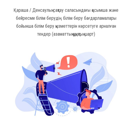
Қараша / Денсаулық сақтау саласындағы қосымша және
бейресми білім берудің білім беру бағдарламалары
бойынша білім беру қызметтерін көрсетуге арналған
тендер (азаматтық-құқықтық шарт)