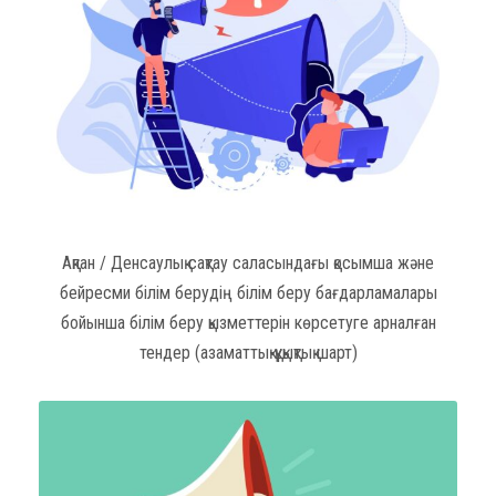
Ақпан / Денсаулық сақтау саласындағы қосымша және
бейресми білім берудің білім беру бағдарламалары
бойынша білім беру қызметтерін көрсетуге арналған
тендер (азаматтық-құқықтық шарт)