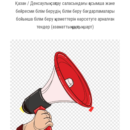
Қазан / Денсаулық сақтау саласындағы қосымша және
бейресми білім берудің білім беру бағдарламалары
бойынша білім беру қызметтерін көрсетуге арналған
тендер (азаматтық-құқықтық шарт)