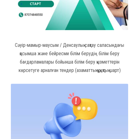
Сәуір-мамыр-маусым / Денсаулық сақтау саласындағы
қосымша және бейресми білім берудің білім беру
бағдарламалары бойынша білім беру қызметтерін
көрсетуге арналған тендер (азаматтық-құқықтық шарт)