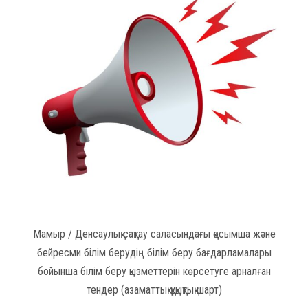
Мамыр / Денсаулық сақтау саласындағы қосымша және
бейресми білім берудің білім беру бағдарламалары
бойынша білім беру қызметтерін көрсетуге арналған
тендер (азаматтық-құқықтық шарт)