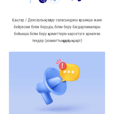
Қаңтар / Денсаулық сақтау саласындағы қосымша және
бейресми білім берудің білім беру бағдарламалары
бойынша білім беру қызметтерін көрсетуге арналған
тендер (азаматтық-құқықтық шарт)