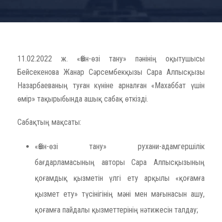
11.02.2022 ж. «Өзін-өзі тану» пәнінің оқытушысы
Бейсекенова Жанар Сәрсембекқызы Сара Алпысқызы
Назарбаеваның туған күніне арналған «Махаббат үшін
өмір» тақырыбында ашық сабақ өткізді.
Сабақтың мақсаты:
«Өзін-өзі тану» рухани-адамгершілік
бағдарламасының авторы Сара Алпысқызының
қоғамдық қызметін үлгі ету арқылы «қоғамға
қызмет ету» түсінігінің мәні мен мағынасын ашу,
қоғамға пайдалы қызметтерінің нәтижесін талдау;