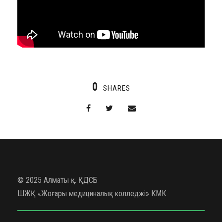
0
SHARES
© 2025 Алматы қ. ҚДСБ
ШЖҚ «Жоғары медициналық колледжі» КМК