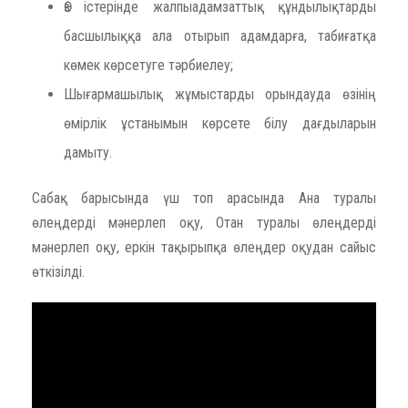
Өз істерінде жалпыадамзаттық құндылықтарды
басшылыққа ала отырып адамдарға, табиғатқа
көмек көрсетуге тәрбиелеу;
Шығармашылық жұмыстарды орындауда өзінің
өмірлік ұстанымын көрсете білу дағдыларын
дамыту.
Сабақ барысында үш топ арасында Ана туралы
өлеңдерді мәнерлеп оқу, Отан туралы өлеңдерді
мәнерлеп оқу, еркін тақырыпқа өлеңдер оқудан сайыс
өткізілді.