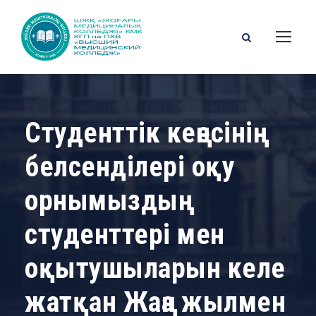
Студенттік кеңесінің
белсенділері оқу
орнымыздың
студенттері мен
оқытушыларын келе
жатқан Жаңа жылмен