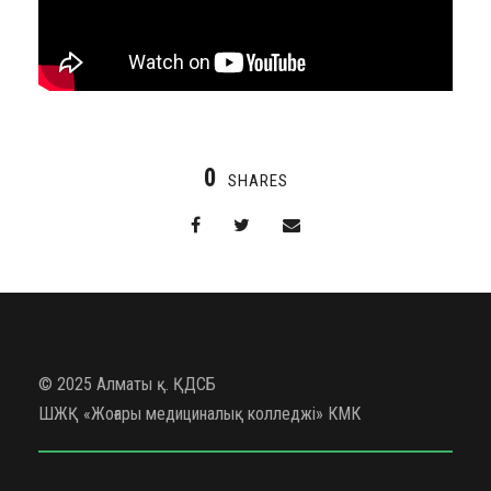
0
SHARES
© 2025 Алматы қ. ҚДСБ
ШЖҚ «Жоғары медициналық колледжі» КМК