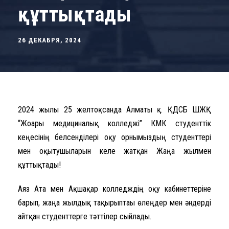
құттықтады
26 ДЕКАБРЯ, 2024
2024 жылғы 25 желтоқсанда Алматы қ. ҚДСБ ШЖҚ
“Жоғары медициналық колледжі” КМК студенттік
кеңесінің белсенділері оқу орнымыздың студенттері
мен оқытушыларын келе жатқан Жаңа жылмен
құттықтады!
Аяз Ата мен Ақшақар колледждің оқу кабинеттеріне
барып, жаңа жылдық тақырыптағы өлеңдер мен әндерді
айтқан студенттерге тәттілер сыйлады.