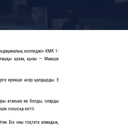
медициналық колледжі» КМК 1-
алғашқы қазақ қызы — Мәншүк
рге ерекше әсер қалдырды. Ең
ыры атағына ие болды, олардың
шін соғысқа кетті.
тин. Біз оны тоқтата алмадық.