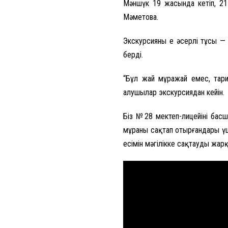
Мәншүк 19 жасында кетіп, 21
Мәметова.
Экскурсияның ең әсерлі тұсы 
берді.
“Бұл жай мұражай емес, тари
алушылар экскурсиядан кейін.
Біз №28 мектеп-лицейінің ба
мұраны сақтап отырғандары ү
есімін мәңгілікке сақтаудың жарқ