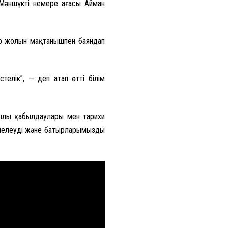
Мәншүктің немере ағасы Айман
мір жолын мақтанышпен баяндап
елік”, — деп атап өтті білім
жылы қабылдаулары мен тарихи
елеудің және батырларымыздың