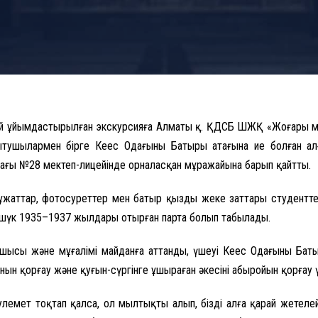
рай ұйымдастырылған экскурсияға Алматы қ. ҚДСБ ШЖҚ «Жоғары 
ытушылармен бірге Кеңес Одағының Батыры атағына ие болған 
ағы №28 мектеп-лицейінде орналасқан мұражайына барып қайтты.
ұжаттар, фотосуреттер мен батыр қыздың жеке заттары студентте
әншүк 1935–1937 жылдары отырған парта болып табылады.
ушысы және мұғалімі майданға аттанды, үшеуі Кеңес Одағының Бат
ын қорғау және қуғын-сүргінге ұшыраған әкесінің абыройын қорғау ү
пулемет тоқтап қалса, ол мылтықты алып, бізді алға қарай жетелей