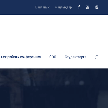
Байланыс
Жаңалықтар
-тәжірибелік конференция
ОӘО
Студенттерге