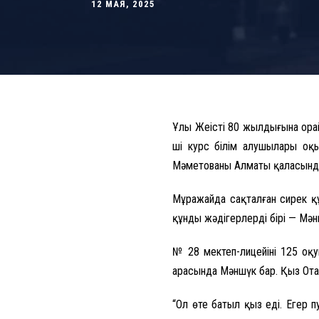
12 МАЯ, 2025
Ұлы Жеңістің 80 жылдығына о
ші курс білім алушылары оқ
Мәметованың Алматы қаласынд
Мұражайда сақталған сирек қ
құнды жәдігерлердің бірі — М
№ 28 мектеп-лицейінің 125 оқ
арасында Мәншүк бар. Қыз Отан
“Ол өте батыл қыз еді. Егер 