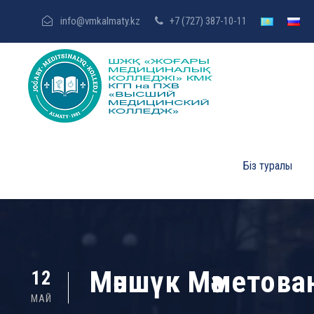
info@vmkalmaty.kz
+7 (727) 387-10-11
Біз туралы
Мәншүк Мәметов
12
МАЙ