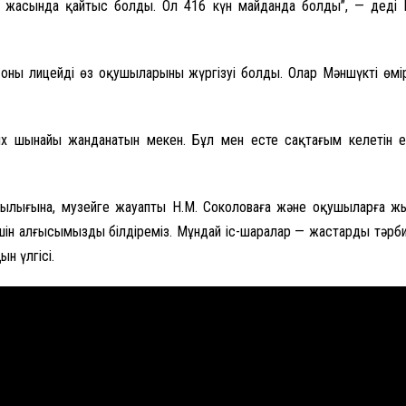
 жасында қайтыс болды. Ол 416 күн майданда болды”, — деді 
— оны лицейдің өз оқушыларының жүргізуі болды. Олар Мәншүктің ө
х шынайы жанданатын мекен. Бұл мен есте сақтағым келетін ест
сшылығына, музейге жауапты Н.М. Соколоваға және оқушыларға 
шін алғысымызды білдіреміз.
Мұндай іс-шаралар — жастарды тәрби
ын үлгісі.