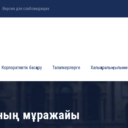
Версия для слабовидящих
Корпоративтік басқару
Талапкерлерге
Халықаралық ғылыми
аның мұражайы