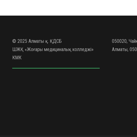
© 2025 Алматы қ. ҚДСБ
050020, Чай
ШЖҚ «Жоғары медициналық колледжі»
Алматы, 050
КМК