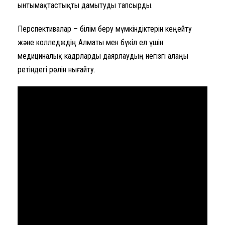
ынтымақтастықты дамытуды тапсырды.
Перспективалар – білім беру мүмкіндіктерін кеңейту
және колледждің Алматы мен бүкіл ел үшін
медициналық кадрларды даярлаудың негізгі алаңы
ретіндегі рөлін нығайту.