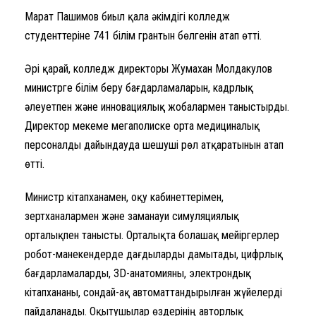
Марат Пашимов биыл қала әкімдігі колледж
студенттеріне 741 білім грантын бөлгенін атап өтті.
Әрі қарай, колледж директоры Жумахан Молдакулов
министрге білім беру бағдарламаларын, кадрлық
әлеуетпен және инновациялық жобалармен таныстырды.
Директор мекеме мегаполиске орта медициналық
персоналды дайындауда шешуші рөл атқаратынын атап
өтті.
Министр кітапханамен, оқу кабинеттерімен,
зертханалармен және заманауи симуляциялық
орталықпен танысты. Орталықта болашақ мейіргерлер
робот-манекендерде дағдыларды дамытады, цифрлық
бағдарламаларды, 3D-анатомияны, электрондық
кітапхананы, сондай-ақ автоматтандырылған жүйелерді
пайдаланады. Оқытушылар өздерінің авторлық