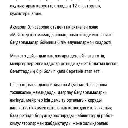
оқулықтарын көрсетті, олардың 12-сі авторлық
куәліктерін алды.
Ақмарал Әлназарова студенттік активпен және
«Мейіргер ісі» мамандығының, оның ішінде инклюзивті
бағдарламалар бойынша білім алушылармен кездесті.
Министр дайындықтың жоғары деңгейін атап өтіп,
мейіргерлер елге кадрлар ретінде қажет болатын негізгі
бағыттардың бірі болып қала беретінін атап өтті.
Сапар қорытындысы бойынша Ақмарал Әлназарова
техникалық мамандарды даярлау бағдарламаларын
енгізуді, мейіргер ісін дамыту орталығын құруды,
паллиативтік көмек орталығын колледжге клиникалық
база ретінде беруді қарастыруды, кабинеттерді робот-
симуляторлармен жабдықтауды және халықаралық