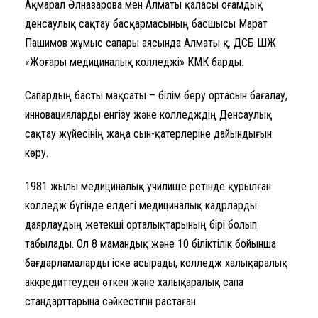
Ақмарал Әлназарова мен Алматы қаласы Қоғамдық
денсаулық сақтау басқармасының басшысы Марат
Пашимов жұмыс сапары аясында Алматы қ. ҚДСБ ШЖҚ
«Жоғары медициналық колледжі» КМК барды.
Сапардың басты мақсаты – білім беру ортасын бағалау,
инновацияларды енгізу және колледждің Денсаулық
сақтау жүйесінің жаңа сын-қатерлеріне дайындығын
көру.
1981 жылы медициналық училище ретінде құрылған
колледж бүгінде елдегі медициналық кадрларды
даярлаудың жетекші орталықтарының бірі болып
табылады. Ол 8 мамандық және 10 біліктілік бойынша
бағдарламаларды іске асырады, колледж халықаралық
аккредиттеуден өткен және халықаралық сапа
стандарттарына сәйкестігін растаған.