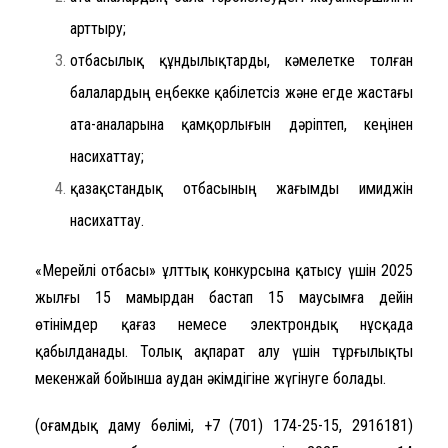
арттыру;
отбасылық құндылықтарды, кәмелетке толған
балалардың еңбекке қабілетсіз және егде жастағы
ата-аналарына қамқорлығын дәріптеп, кеңінен
насихаттау;
қазақстандық отбасының жағымды имиджін
насихаттау.
«Мерейлі отбасы» ұлттық конкурсына қатысу үшін 2025
жылғы 15 мамырдан бастап 15 маусымға дейін
өтінімдер қағаз немесе электрондық нұсқада
қабылданады. Толық ақпарат алу үшін тұрғылықты
мекенжай бойынша аудан әкімдігіне жүгінуге болады.
(Қоғамдық даму бөлімі, +7 (701) 174-25-15, 2916181)