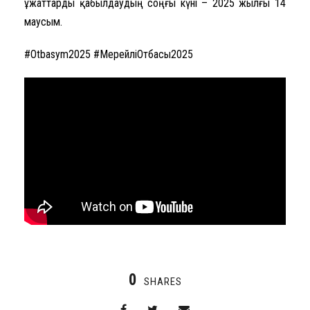
Құжаттарды қабылдаудың соңғы күні – 2025 жылғы 14
маусым.
#Otbasym2025
#МерейліОтбасы2025
0
SHARES