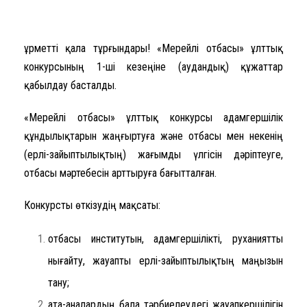
Құрметті қала тұрғындары! «Мерейлі отбасы» ұлттық
конкурсының 1-ші кезеңіне (аудандық) құжаттар
қабылдау басталды.
«Мерейлі отбасы» ұлттық конкурсы адамгершілік
құндылықтарын жаңғыртуға және отбасы мен некенің
(ерлі-зайыптылықтың) жағымды үлгісін дәріптеуге,
отбасы мәртебесін арттыруға бағытталған.
Конкурсты өткізудің мақсаты:
отбасы институтын, адамгершілікті, руханиятты
нығайту, жауапты ерлі-зайыптылықтың маңызын
тану;
ата-аналардың бала тәрбиелеудегі жауапкершілігін