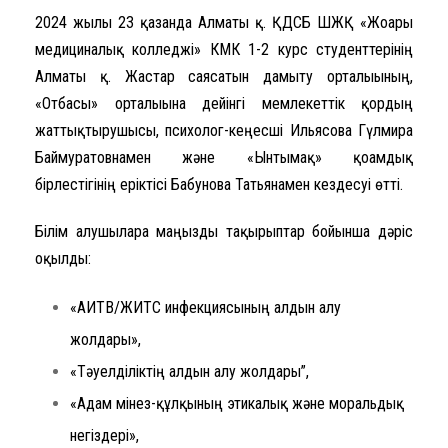
2024 жылғы 23 қазанда Алматы қ. ҚДСБ ШЖҚ «Жоғары
медициналық колледжі» КМК 1-2 курс студенттерінің
Алматы қ. Жастар саясатын дамыту орталығының,
«Отбасы» орталығына дейінгі мемлекеттік қордың
жаттықтырушысы, психолог-кеңесші Ильясова Гүлмира
Баймуратовнамен және «Ынтымақ» қоғамдық
бірлестігінің еріктісі Бабунова Татьянамен кездесуі өтті.
Білім алушыларға маңызды тақырыптар бойынша дәріс
оқылды:
«АИТВ/ЖИТС инфекциясының алдын алу
жолдары»,
«Тәуелділіктің алдын алу жолдары”,
«Адам мінез-құлқының этикалық және моральдық
негіздері»,