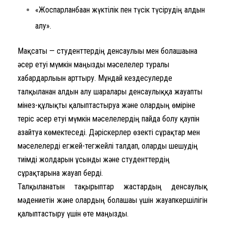
«Жоспарланбаған жүктілік пен түсік түсірудің алдын
алу».
Мақсаты — студенттердің денсаулығы мен болашағына
әсер етуі мүмкін маңызды мәселелер туралы
хабардарлығын арттыру. Мұндай кездесулерде
талқыланған алдын алу шаралары денсаулыққа жауапты
мінез-құлықты қалыптастыруға және олардың өміріне
теріс әсер етуі мүмкін мәселелердің пайда болу қаупін
азайтуға көмектеседі. Дәріскерлер өзекті сұрақтар мен
мәселелерді егжей-тегжейлі талдап, оларды шешудің
тиімді жолдарын ұсынды және студенттердің
сұрақтарына жауап берді.
Талқыланатын тақырыптар жастардың денсаулық
мәдениетін және олардың болашағы үшін жауапкершілігін
қалыптастыру үшін өте маңызды.