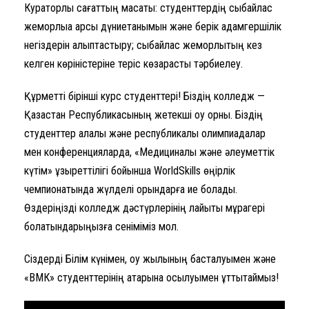
Кураторлық сағаттың мақсаты: студенттердің сыбайлас
жемқорлыққа қарсы дүниетанымын және берік адамгершілік
негіздерін қалыптастыру; сыбайлас жемқорлықтың кез
келген көріністеріне теріс көзқарасты тәрбиелеу.
Құрметті бірінші курс студенттері! Біздің колледж —
Қазақстан Республикасының жетекші оқу орны. Біздің
студенттер қалалық және республикалық олимпиадалар
мен конференцияларда, «Медициналық және әлеуметтік
күтім» құзыреттілігі бойынша WorldSkills өңірлік
чемпионатында жүлделі орындарға ие болады.
Өздеріңізді колледж дәстүрлерінің лайықты мұрагері
болатындарыңызға сеніміміз мол.
Сіздерді Білім күнімен, оқу жылының басталуымен және
«ВМК» студенттерінің қатарына қосылуымен құттықтаймыз!