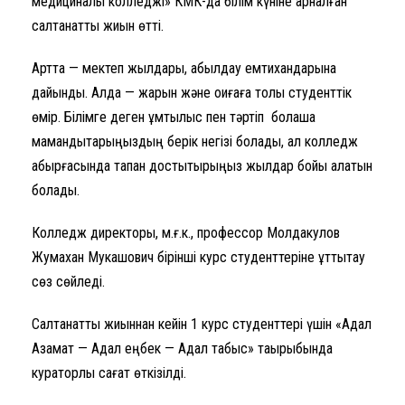
медициналық колледжі» КМК-да білім күніне арналған
салтанатты жиын өтті.
Артта — мектеп жылдары, қабылдау емтихандарына
дайындық. Алда — жарқын және оқиғаға толы студенттік
өмір. Білімге деген ұмтылыс пен тәртіп болашақ
мамандықтарыңыздың берік негізі болады, ал колледж
қабырғасында тапқан достықтырыңыз жылдар бойы қалатын
болады.
Колледж директоры, м.ғ.к., профессор Молдакулов
Жумахан Мукашович бірінші курс студенттеріне құттықтау
сөз сөйледі.
Салтанатты жиыннан кейін 1 курс студенттері үшін «Адал
Азамат — Адал еңбек — Адал табыс» тақырыбында
кураторлық сағат өткізілді.