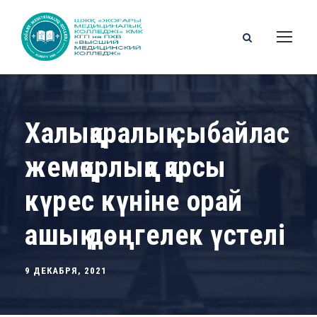
Халықаралық сыбайлас
жемқорлыққа қарсы
күрес күніне орай
ашық дөңгелек үстелі
9 ДЕКАБРЯ, 2021