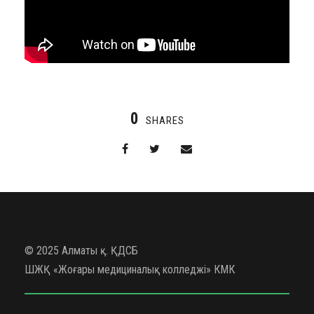
0
SHARES
© 2025 Алматы қ. ҚДСБ
ШЖҚ «Жоғары медициналық колледжі» КМК