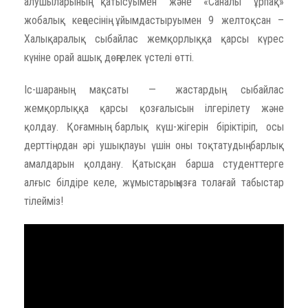
алушыларының қатысуымен және «Саналы ұрпақ»
жобалық кеңсесінің ұйымдастыруымен 9 желтоқсан –
Халықаралық сыбайлас жемқорлыққа қарсы күрес
күніне орай ашық дөңгелек үстелі өтті.
Іс-шараның мақсаты — жастардың сыбайлас
жемқорлыққа қарсы қозғалысын ілгерілету және
қолдау. Қоғамның барлық күш-жігерін біріктіріп, осы
дерттің одан әрі ушықпауы үшін оны тоқтатудың барлық
амалдарын қолдану. Қатысқан барша студенттерге
алғыс білдіре келе, жұмыстарыңызға толағай табыстар
тілейміз!