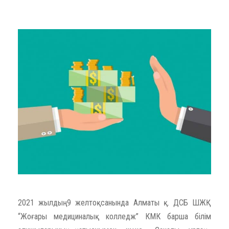
2021 жылдың 9 желтоқсанында Алматы қ. ДСБ ШЖҚ
“Жоғары медициналық колледж” КМК барша білім