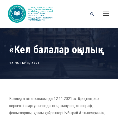
«Кел балалар оқылық»
12 НОЯБРЯ, 2021
Колледж кітапханасында 12.11.2021 ж. Қазақтың аса
көрнекті ағартушы-педагогы, жазушы, этнограф,
фольклоршы, қоғам қайраткері Ыбырай Алтынсариннің