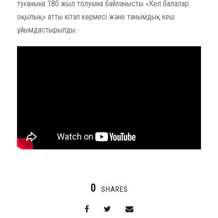
туғанына 180 жыл толуына байланысты «Кел балалар
оқылық» атты кітап көрмесі және танымдық кеш
ұйымдастырылды.
0
SHARES