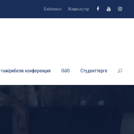
Байланыс
Жаңалықтар
-тәжірибелік конференция
ОӘО
Студенттерге