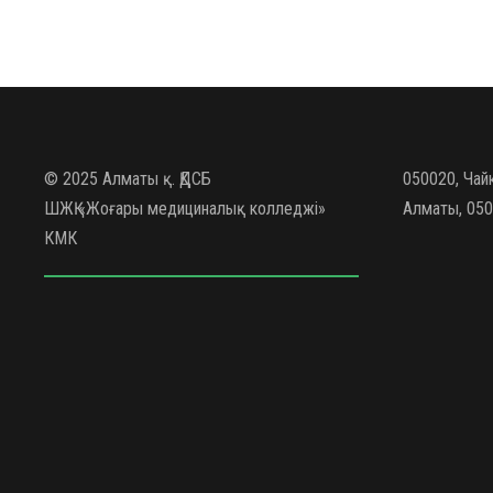
© 2025 Алматы қ. ҚДСБ
050020, Чай
ШЖҚ «Жоғары медициналық колледжі»
Алматы, 050
КМК