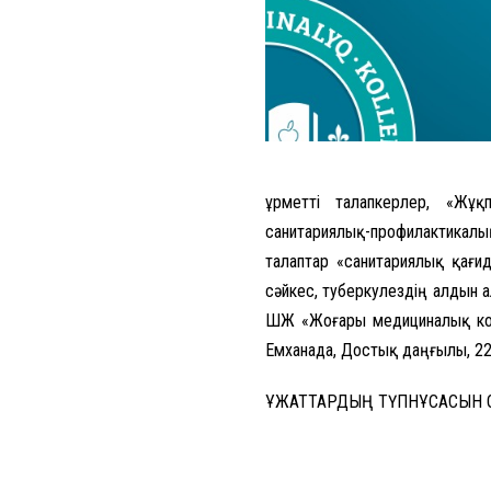
Құрметті талапкерлер, «Жұ
санитариялық-профилактикал
талаптар «санитариялық қағид
сәйкес, туберкулездің алдын а
ШЖҚ «Жоғары медициналық ко
Емханада, Достық даңғылы, 220
ҚҰЖАТТАРДЫҢ ТҮПНҰСҚАСЫН