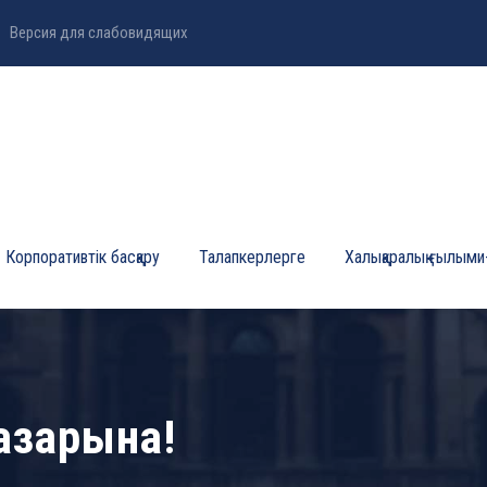
Версия для слабовидящих
Корпоративтік басқару
Талапкерлерге
Халықаралық ғылыми
Назарына!