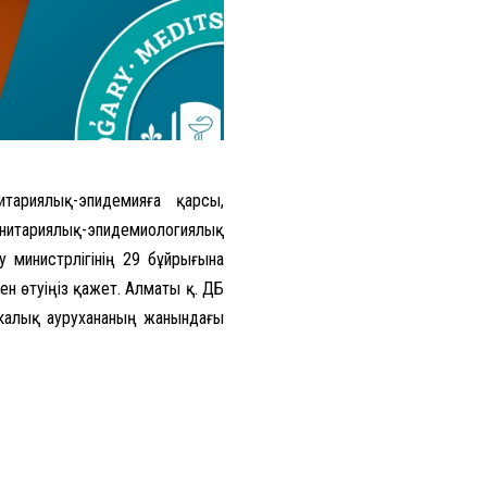
тариялық-эпидемияға қарсы,
нитариялық-эпидемиологиялық
у министрлігінің 29 бұйрығына
н өтуіңіз қажет. Алматы қ. ҚДБ
калық аурухананың жанындағы