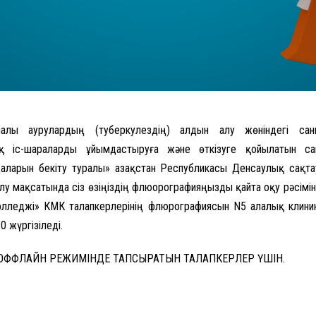
қпалы аурулардың (туберкулездің) алдын алу жөніндегі сани
ық іс-шараларды ұйымдастыруға және өткізуге қойылатын са
аларын бекіту туралы» Қазақстан Республикасы Денсаулық сақта
лу мақсатында сіз өзіңіздің флюорографияңызды қайта оқу рәсіміне
лледжі» КМК талапкерлерінің флюрографиясын N5 Қалалық клини
 жүргізіледі.
 ОФФЛАЙН РЕЖИМІНДЕ ТАПСЫРАТЫН ТАЛАПКЕРЛЕР ҮШІН.