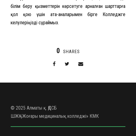
білім беру қызметтерін көрсетуге арналған шарттарға
қол қою үшін ата-аналарымен бірге Колледжге
келулеріңізді сұраймыз.
0
SHARES
© 2025 Алматы қ. ҚДСБ
ШЖҚ «Жоғары медициналық колледжі» КМК