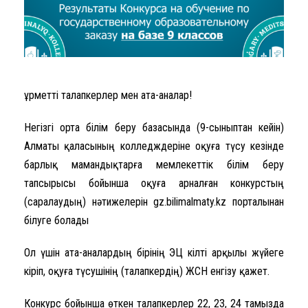
Құрметті талапкерлер мен ата-аналар!
Негізгі орта білім беру базасында (9-сыныптан кейін)
Алматы қаласының колледждеріне оқуға түсу кезінде
барлық мамандықтарға мемлекеттік білім беру
тапсырысы бойынша оқуға арналған конкурстың
(саралаудың) нәтижелерін gz.bilimalmaty.kz порталынан
білуге болады
Ол үшін ата-аналардың бірінің ЭЦҚ кілті арқылы жүйеге
кіріп, оқуға түсушінің (талапкердің) ЖСН енгізу қажет.
Конкурс бойынша өткен талапкерлер 22, 23, 24 тамызда