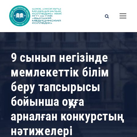
9 сынып негізінде
мемлекеттік білім
беру тапсырысы
бойынша оқуға
арналған конкурстың
нәтижелері