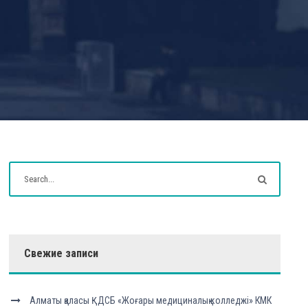
Свежие записи
Алматы қаласы ҚДСБ «Жоғары медициналық колледжі» КМК