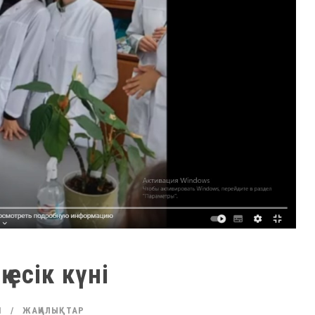
есік күні
N
ЖАҢАЛЫҚТАР