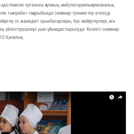
әдістемелік орталығы қаланың амбулаториялық-емханалық
лік тәжірибе» тақырыбында семинар-тренингтер өткізуді
іргер ісі жөніндегі орынбасарлары, бас мейіргерлері, аға
сінің үйлестірушілері үшін ұйымдастырылуда. Кезекті семинар-
0 Қалалық...