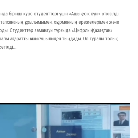
 бірінші курс студенттері үшін «Ашық есік күні» өткізілді.
кітапхананың құрылымымен, оқырманның ережелерімен және
рды. Студенттер заманауи тұрғыда «Цифрлық Қазақстан»
алы ақпаратты қызығушылықпен тыңдады. Ол туралы толық
тілді....