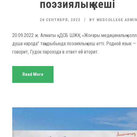
поэзиялық кеші
26 СЕНТЯБРЯ, 2022
BY
MEDCOLLEGE ADMI
20.09.2022 ж. Алматы қ. ДСБ ШЖҚ «Жоғары медициналық колле
душа народа” тақырыбында поэзиялық кеш өтті. Родной язык — 
говорит, Гудок парохода в ответ ей вторит.
Read More