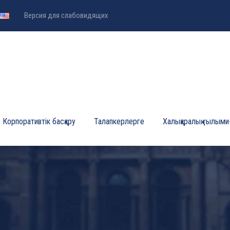
Версия для слабовидящих
Корпоративтік басқару
Талапкерлерге
Халықаралық ғылыми