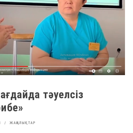
ағдайда тәуелсіз
рибе»
N
ЖАҢАЛЫҚТАР