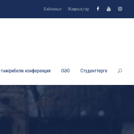
Байланыс
Жаңалықтар
-тәжірибелік конференция
ОӘО
Студенттерге