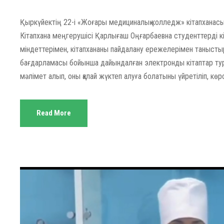
Қыркүйектің 22-і «Жоғары медициналық колледж» кітапханасында
Кітапхана меңгерушісі Қарлығаш Оңғарбаевна студенттерді 
міндеттерімен, кітапхананы пайдалану ережелерімен танысты
бағдарламасы бойынша дайындалған электронды кітаптар тур
мәлімет алып, оны қалай жүктеп алуға болатыны үйретіліп, көрсе
Read More