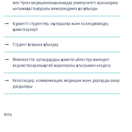
мен Чунхэ медициналық ғылымдар университеті арасындағы
ынтымақтастық туралы меморандумға қол қойылды
Құрметті студенттер, оқытушылар және колледжіміздің
қызметкерлері!
Студент қатарына қабылдау
Мемлекеттік органдардың қызметін үйлестіру жөніндегі
ведомствоаралық штаб мүшелерінің қатысуымен кездесу
Келіссөздер, коммуникация, медиация және дауларды шешу
дағдылары
жоқ