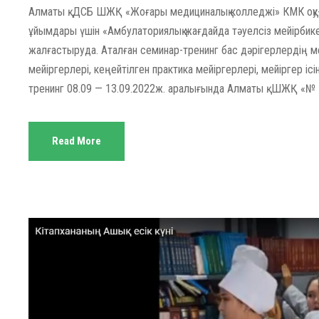
Алматы қ. ДСБ ШЖҚ «Жоғары медициналық колледжі» КМК оқу-
ұйымдары үшін «Амбулаториялық жағдайда тәуелсіз мейірбике
жалғастыруда. Аталған семинар-тренинг бас дәрігерлердің мей
мейіргерлері, кеңейтілген практика мейіргерлері, мейіргер і
тренинг 08.09 — 13.09.2022ж. аралығында Алматы қ. ШЖҚ «№ 1
Read More