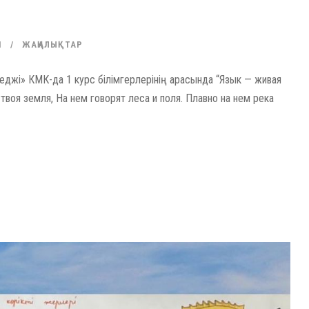
N
ЖАҢАЛЫҚТАР
джі» КМК-да 1 курс білімгерлерінің арасында “Язык — живая
твоя земля, На нем говорят леса и поля. Плавно на нем река