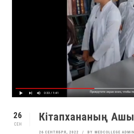
Кітапхананың Ашық 
26
СЕН
26 СЕНТЯБРЯ, 2022
BY
MEDCOLLEGE ADMI