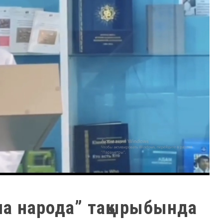
ша народа” тақырыбында