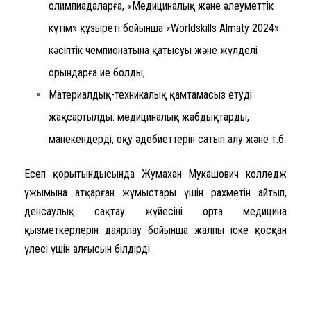
олимпиадаларға, «Медициналық және әлеуметтік
күтім» құзыреті бойынша «Worldskills Almaty 2024»
кәсіптік чемпионатына қатысуы және жүлделі
орындарға ие болды;
Материалдық-техникалық қамтамасыз етуді
жақсартылды: медициналық жабдықтарды,
манекендерді, оқу әдебиеттерін сатып алу және т.б.
Есеп қорытындысында Жумахан Мукашович колледж
ұжымына атқарған жұмыстары үшін рахметін айтып,
денсаулық сақтау жүйесінің орта медицина
қызметкерлерін даярлау бойынша жалпы іске қосқан
үлесі үшін алғысын білдірді.