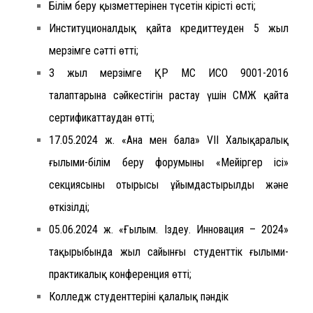
Білім беру қызметтерінен түсетін кірістің өсті;
Институционалдық қайта кредиттеуден 5 жыл
мерзімге сәтті өтті;
3 жыл мерзімге ҚР МС ИСО 9001-2016
талаптарына сәйкестігін растау үшін СМЖ қайта
сертификаттаудан өтті;
17.05.2024 ж. «Ана мен бала» VII Халықаралық
ғылыми-білім беру форумының «Мейіргер ісі»
секциясының отырысы ұйымдастырылды және
өткізілді;
05.06.2024 ж. «Ғылым. Іздеу. Инновация – 2024»
тақырыбында жыл сайынғы студенттік ғылыми-
практикалық конференция өтті;
Колледж студенттерінің қалалық пәндік