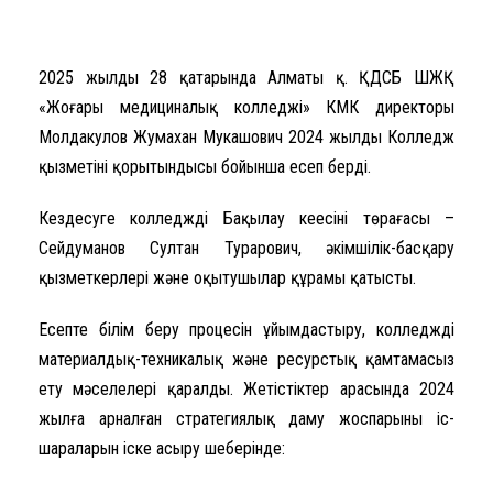
2025 жылдың 28 қаңтарында Алматы қ. ҚДСБ ШЖҚ
«Жоғары медициналық колледжі» КМК директоры
Молдакулов Жумахан Мукашович 2024 жылдың Колледж
қызметінің қорытындысы бойынша есеп берді.
Кездесуге колледждің Бақылау кеңесінің төрағасы –
Сейдуманов Султан Турарович, әкімшілік-басқару
қызметкерлері және оқытушылар құрамы қатысты.
Есепте білім беру процесін ұйымдастыру, колледжді
материалдық-техникалық және ресурстық қамтамасыз
ету мәселелері қаралды. Жетістіктер арасында 2024
жылға арналған стратегиялық даму жоспарының іс-
шараларын іске асыру шеңберінде: