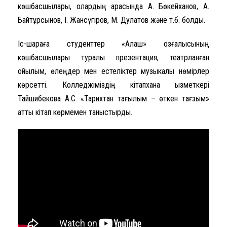
көшбасшылары, олардың арасында А. Бөкейханов, А.
Байтұрсынов, І. Жансүгіров, М. Дулатов және т.б. болды.
Іс-шараға студенттер «Алаш» қозғалысының
көшбасшылары туралы презентация, театрланған
қойылым, өлеңдер мен естеліктер музыкалық нөмірлер
көрсетті. Колледжіміздің кітапхана қызметкері
Тайшибекова А.С. «Тарихтан тағылым – өткен тағзым»
атты кітап көрмемен таныстырды.