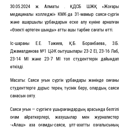
30.05.2024 ж. Алматы қ. ҚДСБ ШЖҚ «Жоғары
медициналық колледжі» КМК-да 31-мамыр саяси-сүргін
және ашаршылық құрбандарын еске алу күніне арналған
«Өзекті өртеген шындық» атты ашық тәрбие сағаты өтті.
Іс-шараны Е.Е. Тәжиев, Қ.Б. Боранбаева., З.Б.
Джамалдинова №1 ЦӘК оқытушылары 23-2 ЕІ, 23-16 Лаб,
23-14 МІ және 23-7 МІ топ студенттерін дайындап
өткізді.
Мақсаты: Саяси қуғын сүргін құрбандары жөнінде оқиғаны
студенттерге дұрыс терең түсінік беру, олардың саяси
санасын ояту.
Саяси қуғын — сүргінге ұшырағандардың арасында белгілі
қоғам қайраткерлері, жазушылар мен журналистер
-«Алаш» қазақ қоғамдық-саяси, ұлт-азаттық қозғалысының