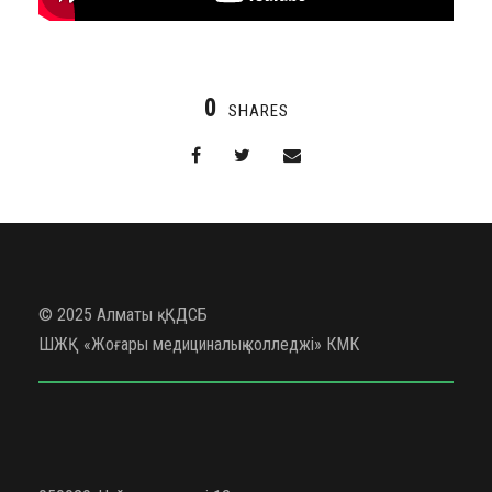
0
SHARES
© 2025 Алматы қ. ҚДСБ
ШЖҚ «Жоғары медициналық колледжі» КМК