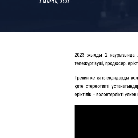
3 МАРТА, 2023
2023 жылдың 2 наурызында
тележүргізуші, продюсер, ерікт
Тренингке қатысқандардың вол
қате стереотипті ұстанатында
еріктілік – волонтерліктің үлке