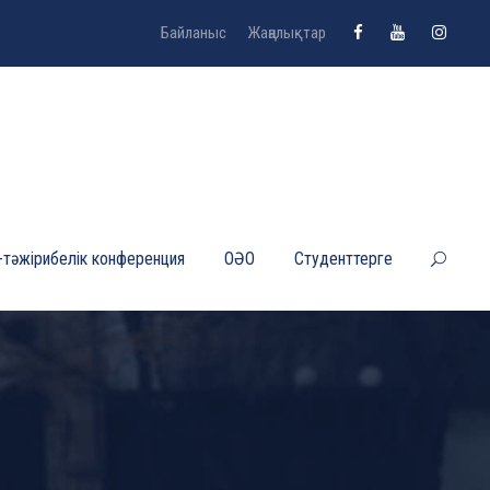
Байланыс
Жаңалықтар
-тәжірибелік конференция
ОӘО
Студенттерге