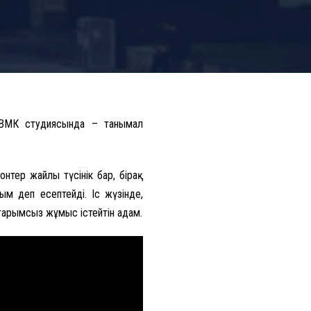
ВМК студиясында – танымал
нтер жайлы түсінік бар, бірақ
ым деп есептейді. Іс жүзінде,
қайтарымсыз жұмыс істейтін адам.