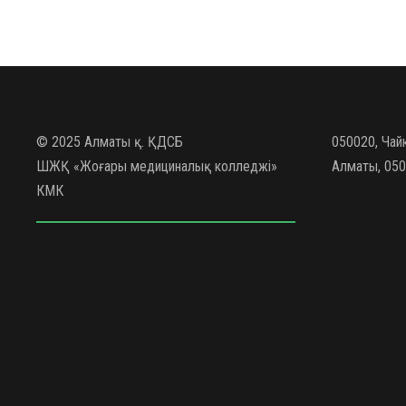
© 2025 Алматы қ. ҚДСБ
050020, Чай
ШЖҚ «Жоғары медициналық колледжі»
Алматы, 050
КМК