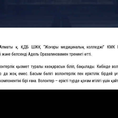
 Алматы қ. ҚДБ ШЖҚ “Жоғары медициналық колледжі” КМК 
і және белсенді Адель Оразалиновамен тренингі өтті.
онтерлік қызмет туралы көзқарасын біліп, бақылады. Көбінде воло
р да жоқ емес. Басым бөлігі волонтерлік пен еріктілік бірдей ұғ
н компонентінің бірі ғана. Волонтер – ерікті түрде қоғам игілігі үшін 