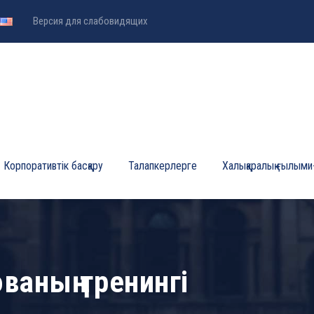
Версия для слабовидящих
Корпоративтік басқару
Талапкерлерге
Халықаралық ғылыми
ваның тренингі