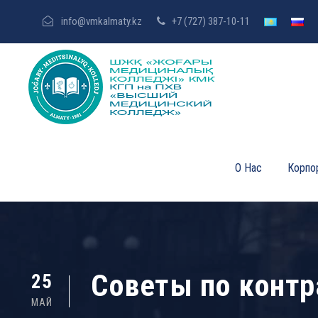
info@vmkalmaty.kz
+7 (727) 387-10-11
О Нас
Корпо
Советы по конт
25
МАЙ