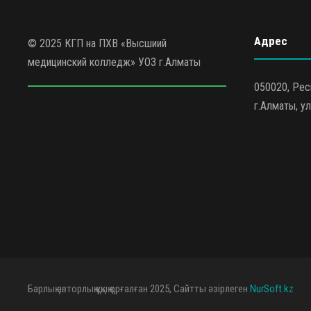
Адрес
© 2025 КГП на ПХВ «Высшиий
медицинский колледж» УОЗ г.Алматы
050020, Рес
г.Алматы, ул
Барлық авторлық құқық қорғалған 2025, Сайтты әзірлеген
NurSoft.kz