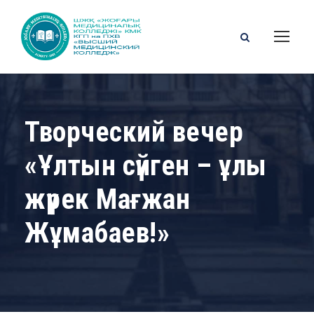
Творческий вечер
«Ұлтын сүйген – ұлы
жүрек Мағжан
Жұмабаев!»