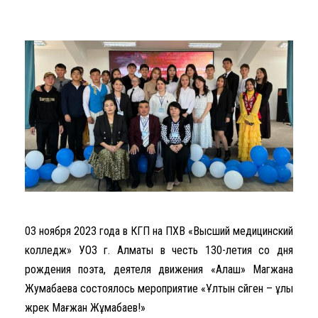
03 ноября 2023 года в КГП на ПХВ «Высший медицинский
колледж» УОЗ г. Алматы в честь 130-летия со дня
рождения поэта, деятеля движения «Алаш» Магжана
Жумабаева состоялось мероприятие «Ұлтын сүйген – ұлы
жүрек Мағжан Жұмабаев!»