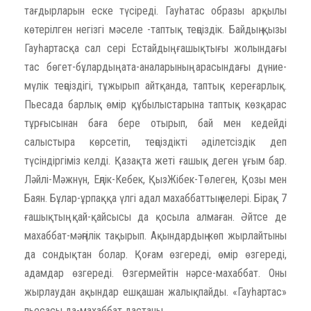
тағдырларын еске түсіреді. Гауһатас образы арқылы
көтерілген негізгі мәселе -таптық теңсіздік. Байдың қызы
Гауһартасқа сал сері Естайдың ғашықтығы жолындағы
тас бөгет-бұлардың ата-аналарының арасындағы дүние-
мүлік теңсіздігі, тұжырып айтқанда, таптық кереғарлық.
Пьесада барлық өмір құбылыстарына таптық көзқарас
тұрғысынан баға бере отырып, бай мен кедейді
салыстыра көрсетіп, теңсіздікті әділетсіздік деп
түсіндіргіміз келді. Қазақта жеті ғашық деген ұғым бар.
Ләйлі-Мәжнүн, Еңлік-Кебек, ҚызЖібек-Төлеген, Қозы мен
Баян. Бұлар-ұрпаққа үлгі адал махаббаттың иелері. Бірақ 7
ғашықтың қай-қайсысы да қосыла алмаған. Әйтсе де
махаббат-мәңгілік тақырып. Ақындардың көп жырлайтыны
да сондықтан болар. Қоғам өзгереді, өмір өзгереді,
адамдар өзгереді. Өзгермейтін нәрсе-махаббат. Оны
жырлаудан ақындар ешқашан жалықпайды. «Гауһартас»
пьесасы да-махаббат дастаны.