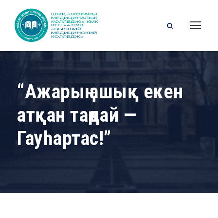
“Ажарың ашық екен
атқан таңдай —
Гауһартас!”