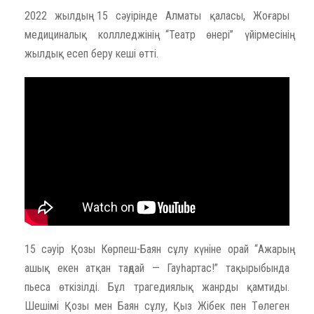
2022 жылдың 15 сәуірінде Алматы қаласы, Жоғары
медициналық коллледжінің “Театр өнері” үйірмесінің
жылдық есеп беру кеші өтті.
15 сәуір Қозы Көрпеш-Баян сұлу күніне орай “Ажарың
ашық екен атқан таңдай — Гауһартас!” тақырыбында
пьеса өткізілді. Бұл трагедиялық жанрды қамтиды.
Шешімі Қозы мен Баян сұлу, Қыз Жібек пен Төлеген