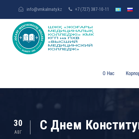
info@vmkalmaty.kz
+7 (727) 387-10-11
О Нас
Корпо
C Днем Конститу
30
АВГ