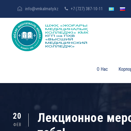
info@vmkalmaty.kz
+7 (727) 387-10-11
О Нас
Корпо
Лекционное меро
20
ФЕВ