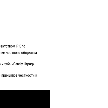
гентством РК по
ние честного общества.
клуба «Sanaly Urpaq».
 принципов честности и