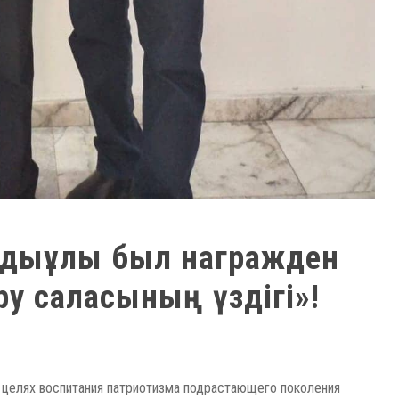
ондыұлы был награжден
ру саласының үздігі»!
 целях воспитания патриотизма подрастающего поколения