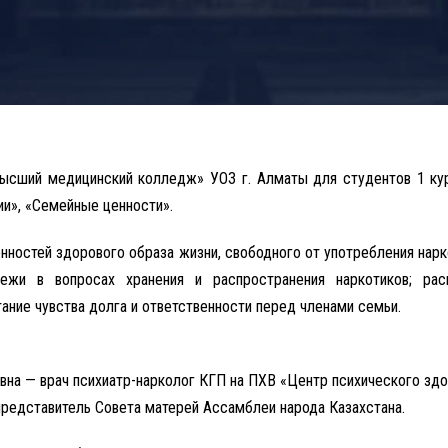
«Высший медицинский колледж» УОЗ г. Алматы для студентов 1 ку
и», «Семейные ценности».
енностей здорового образа жизни, свободного от употребления нар
дежи в вопросах хранения и распространения наркотиков; ра
ание чувства долга и ответственности перед членами семьи.
вна — врач психиатр-нарколог КГП на ПХВ «Центр психического здо
представитель Совета матерей Ассамблеи народа Казахстана.