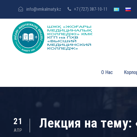
info@vmkalmaty.kz
+7 (727) 387-10-11
О Нас
Корпо
Лекция на тему:
21
АПР