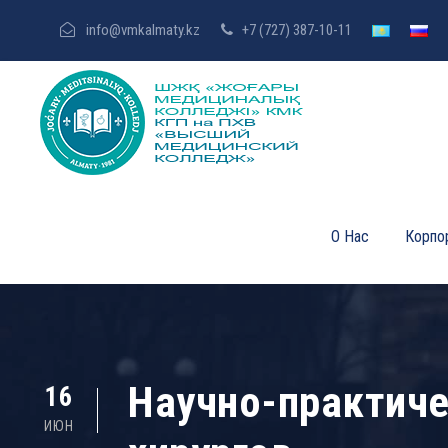
info@vmkalmaty.kz
+7 (727) 387-10-11
О Нас
Корпо
Научно-практиче
16
ИЮН