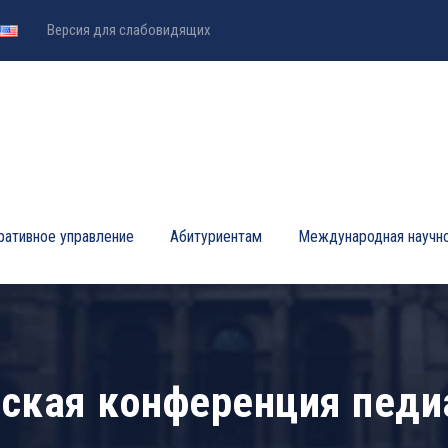
Версия для слабовидящих
ративное управление
Абитуриентам
Международная научно
ская конференция педи