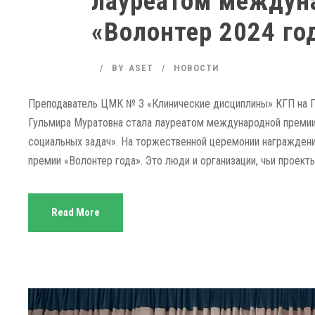
лауреатом междун
«Волонтер 2024 го
BY
ASET
НОВОСТИ
Преподаватель ЦМК № 3 «Клинические дисциплины» КГП на 
Гульмира Муратовна стала лауреатом международной премии 
социальных задач». На торжественной церемонии награждени
премии «Волонтер года». Это люди и организации, чьи проекты
Read More